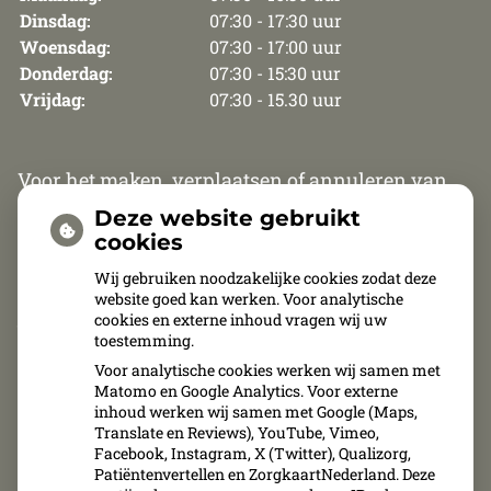
Dinsdag:
07:30 - 17:30 uur
Woensdag:
07:30 - 17:00 uur
Donderdag:
07:30 - 15:30 uur
Vrijdag:
07:30 - 15.30 uur
Voor het maken, verplaatsen of annuleren van
een afspraak zijn wij van maandag t/m
Deze website gebruikt
donderdag telefonisch bereikbaar van 8.30 uur
cookies
tot 12.00 uur en van 13.30 tot 15.30 uur. Op vrijdag
Wij gebruiken noodzakelijke cookies zodat deze
website goed kan werken. Voor analytische
zijn wij van 8.30 uur tot 11.00 uur telefonisch
cookies en externe inhoud vragen wij uw
bereikbaar.
toestemming.
Voor analytische cookies werken wij samen met
Afspraken kunnen uitsluitend telefonisch
Matomo en Google Analytics. Voor externe
inhoud werken wij samen met Google (Maps,
gemaakt, verplaatst of geannuleerd worden.
Translate en Reviews), YouTube, Vimeo,
Facebook, Instagram, X (Twitter), Qualizorg,
Patiëntenvertellen en ZorgkaartNederland. Deze