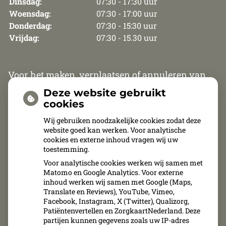
Dinsdag:
07:30 - 17:30 uur
Woensdag:
07:30 - 17:00 uur
Donderdag:
07:30 - 15:30 uur
Vrijdag:
07:30 - 15.30 uur
Voor het maken, verplaatsen of annuleren van
een afspraak zijn wij van maandag t/m
Deze website gebruikt
donderdag telefonisch bereikbaar van 8.30 uur
cookies
tot 12.00 uur en van 13.30 tot 15.30 uur. Op vrijdag
Wij gebruiken noodzakelijke cookies zodat deze
website goed kan werken. Voor analytische
zijn wij van 8.30 uur tot 11.00 uur telefonisch
cookies en externe inhoud vragen wij uw
bereikbaar.
toestemming.
Voor analytische cookies werken wij samen met
Afspraken kunnen uitsluitend telefonisch
Matomo en Google Analytics. Voor externe
inhoud werken wij samen met Google (Maps,
gemaakt, verplaatst of geannuleerd worden.
Translate en Reviews), YouTube, Vimeo,
Facebook, Instagram, X (Twitter), Qualizorg,
Patiëntenvertellen en ZorgkaartNederland. Deze
partijen kunnen gegevens zoals uw IP-adres