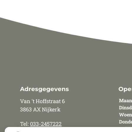
Adresgegevens
Ope
Maan
Van 't Hoffstraat 6
Dinsd
3863 AX Nijkerk
Woen
Donde
Tel:
033-2457222
Vrijd