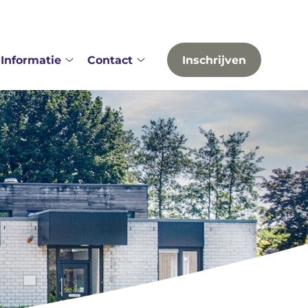
Informatie
Contact
Inschrijven
er
Informatie
Contact
s
submenu
submenu
bmenu