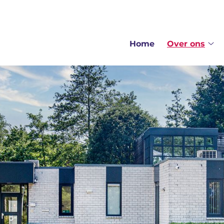
enu
Home
Over ons
Ov
on
su