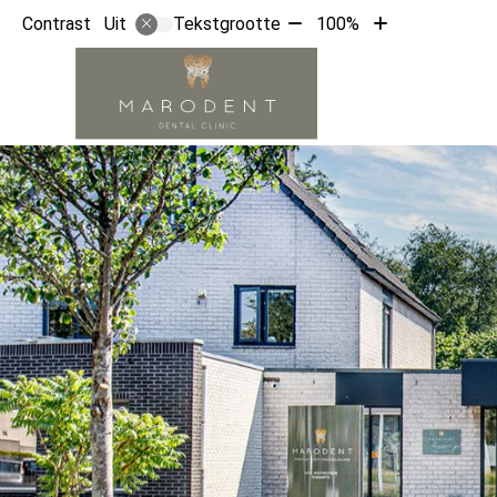
Tekst
Tekst
Contrast
Tekstgrootte
100%
Uit
verkleinen
vergroten
met
met
Hoofdm
10%
10%