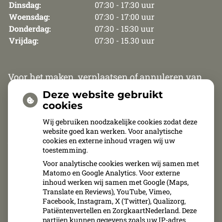
Dinsdag:
07:30 - 17:30 uur
Woensdag:
07:30 - 17:00 uur
Donderdag:
07:30 - 15:30 uur
Vrijdag:
07:30 - 15.30 uur
Voor het maken, verplaatsen of annuleren van
een afspraak zijn wij van maandag t/m
Deze website gebruikt
donderdag telefonisch bereikbaar van 8.30 uur
cookies
tot 12.00 uur en van 13.30 tot 15.30 uur. Op vrijdag
Wij gebruiken noodzakelijke cookies zodat deze
website goed kan werken. Voor analytische
zijn wij van 8.30 uur tot 11.00 uur telefonisch
cookies en externe inhoud vragen wij uw
bereikbaar.
toestemming.
Voor analytische cookies werken wij samen met
Afspraken kunnen uitsluitend telefonisch
Matomo en Google Analytics. Voor externe
inhoud werken wij samen met Google (Maps,
gemaakt, verplaatst of geannuleerd worden.
Translate en Reviews), YouTube, Vimeo,
Facebook, Instagram, X (Twitter), Qualizorg,
Patiëntenvertellen en ZorgkaartNederland. Deze
partijen kunnen gegevens zoals uw IP-adres