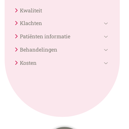
Kwaliteit
Klachten
Klachten
Patiënten informatie
submenu
Patiënten
Behandelingen
informati
Behandel
submenu
Kosten
submenu
Kosten
submenu