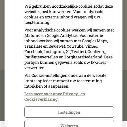
tot 12.00 uur en van 13.30 tot 15.30 uur. Op vrijdag
Wij gebruiken noodzakelijke cookies zodat deze
website goed kan werken. Voor analytische
zijn wij van 8.30 uur tot 11.00 uur telefonisch
cookies en externe inhoud vragen wij uw
bereikbaar.
toestemming.
Voor analytische cookies werken wij samen met
Afspraken kunnen uitsluitend telefonisch
Matomo en Google Analytics. Voor externe
inhoud werken wij samen met Google (Maps,
gemaakt, verplaatst of geannuleerd worden.
Translate en Reviews), YouTube, Vimeo,
Facebook, Instagram, X (Twitter), Qualizorg,
Patiëntenvertellen en ZorgkaartNederland. Deze
partijen kunnen gegevens zoals uw IP-adres
verwerken.
Via Cookie-instellingen onderaan de website
kunt u op ieder moment uw toestemming
intrekken of aanpassen.
Over ons
Kwaliteit
Lees meer over onze Privacy- en
Inschrijven
Cookieverklaring.
Contact
Instellingen
Weigeren