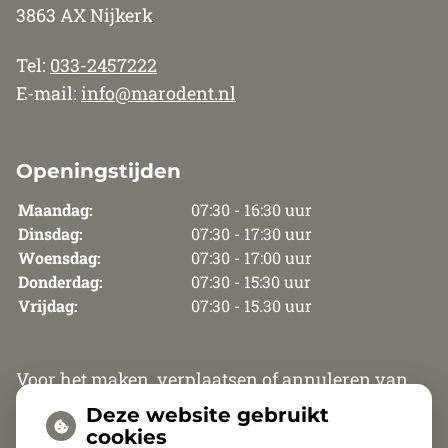
3863 AX Nijkerk
Tel:
033-2457222
E-mail:
info@marodent.nl
Openingstijden
Maandag:
07:30 - 16:30 uur
Dinsdag:
07:30 - 17:30 uur
Woensdag:
07:30 - 17:00 uur
Donderdag:
07:30 - 15:30 uur
Vrijdag:
07:30 - 15.30 uur
Voor het maken, verplaatsen of annuleren van
een afspraak zijn wij van maandag t/m
Deze website gebruikt
donderdag telefonisch bereikbaar van 8.30 uur
cookies