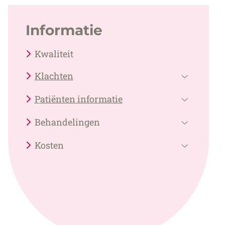
Informatie
Kwaliteit
Klachten
Klachten
Patiënten informatie
submenu
Patiënten
Behandelingen
informati
Behandel
submenu
Kosten
submenu
Kosten
submenu