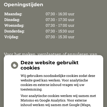
Openingstijden
Maandag:
07:30 - 16:30 uur
Dinsdag:
07:30 - 17:30 uur
Woensdag:
07:30 - 17:00 uur
Donderdag:
07:30 - 15:30 uur
Vrijdag:
07:30 - 15.30 uur
Voor het maken, verplaatsen of annuleren van
een afspraak zijn wij van maandag t/m
Deze website gebruikt
donderdag telefonisch bereikbaar van 8.30 uur
cookies
tot 12.00 uur en van 13.30 tot 15.30 uur. Op vrijdag
Wij gebruiken noodzakelijke cookies zodat deze
website goed kan werken. Voor analytische
zijn wij van 8.30 uur tot 11.00 uur telefonisch
cookies en externe inhoud vragen wij uw
bereikbaar.
toestemming.
Voor analytische cookies werken wij samen met
Afspraken kunnen uitsluitend telefonisch
Matomo en Google Analytics. Voor externe
inhoud werken wij samen met Google (Maps,
gemaakt, verplaatst of geannuleerd worden.