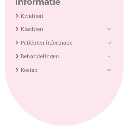
Informatie
Kwaliteit
Klachten
Klachten
Patiënten informatie
submenu
Patiënten
Behandelingen
informati
Behandel
submenu
Kosten
submenu
Kosten
submenu