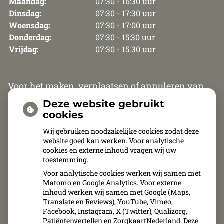
Maandag:
07:30 - 16:30 uur
Dinsdag:
07:30 - 17:30 uur
Woensdag:
07:30 - 17:00 uur
Donderdag:
07:30 - 15:30 uur
Vrijdag:
07:30 - 15.30 uur
Voor het maken, verplaatsen of annuleren van
een afspraak zijn wij van maandag t/m
Deze website gebruikt
donderdag telefonisch bereikbaar van 8.30 uur
cookies
tot 12.00 uur en van 13.30 tot 15.30 uur. Op vrijdag
Wij gebruiken noodzakelijke cookies zodat deze
website goed kan werken. Voor analytische
zijn wij van 8.30 uur tot 11.00 uur telefonisch
cookies en externe inhoud vragen wij uw
bereikbaar.
toestemming.
Voor analytische cookies werken wij samen met
Afspraken kunnen uitsluitend telefonisch
Matomo en Google Analytics. Voor externe
inhoud werken wij samen met Google (Maps,
gemaakt, verplaatst of geannuleerd worden.
Translate en Reviews), YouTube, Vimeo,
Facebook, Instagram, X (Twitter), Qualizorg,
Patiëntenvertellen en ZorgkaartNederland. Deze