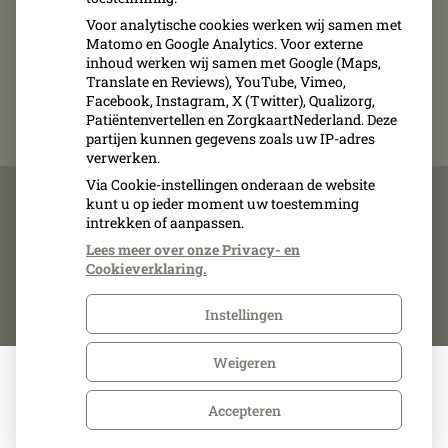
Voor analytische cookies werken wij samen met
Afspraken kunnen uitsluitend telefonisch
Matomo en Google Analytics. Voor externe
inhoud werken wij samen met Google (Maps,
gemaakt, verplaatst of geannuleerd worden.
Translate en Reviews), YouTube, Vimeo,
Facebook, Instagram, X (Twitter), Qualizorg,
Patiëntenvertellen en ZorgkaartNederland. Deze
partijen kunnen gegevens zoals uw IP-adres
verwerken.
Via Cookie-instellingen onderaan de website
kunt u op ieder moment uw toestemming
intrekken of aanpassen.
Over ons
Kwaliteit
Lees meer over onze Privacy- en
Inschrijven
Cookieverklaring.
Contact
Instellingen
Weigeren
Accepteren
Uw Zorg Online
|
Privacy verklaring
|
Cookie-instellingen
|
Beheer
Voorwaarden