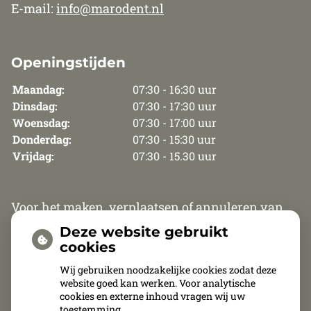
E-mail:
info@marodent.nl
Openingstijden
Maandag:
07:30 - 16:30 uur
Dinsdag:
07:30 - 17:30 uur
Woensdag:
07:30 - 17:00 uur
Donderdag:
07:30 - 15:30 uur
Vrijdag:
07:30 - 15.30 uur
Voor het maken, verplaatsen of annuleren van
een afspraak zijn wij van maandag t/m
Deze website gebruikt
donderdag telefonisch bereikbaar van 8.30 uur
cookies
tot 12.00 uur en van 13.30 tot 15.30 uur. Op vrijdag
Wij gebruiken noodzakelijke cookies zodat deze
website goed kan werken. Voor analytische
zijn wij van 8.30 uur tot 11.00 uur telefonisch
cookies en externe inhoud vragen wij uw
bereikbaar.
toestemming.