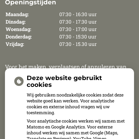
Openingstijden
Maandag:
07:30 - 16:30 uur
Dinsdag:
07:30 - 17:30 uur
Woensdag:
07:30 - 17:00 uur
Donderdag:
07:30 - 15:30 uur
Vrijdag:
07:30 - 15.30 uur
Voor het maken, verplaatsen of annuleren van
een afspraak zijn wij van maandag t/m
Deze website gebruikt
donderdag telefonisch bereikbaar van 8.30 uur
cookies
tot 12.00 uur en van 13.30 tot 15.30 uur. Op vrijdag
Wij gebruiken noodzakelijke cookies zodat deze
website goed kan werken. Voor analytische
zijn wij van 8.30 uur tot 11.00 uur telefonisch
cookies en externe inhoud vragen wij uw
bereikbaar.
toestemming.
Voor analytische cookies werken wij samen met
Afspraken kunnen uitsluitend telefonisch
Matomo en Google Analytics. Voor externe
inhoud werken wij samen met Google (Maps,
gemaakt, verplaatst of geannuleerd worden.
Translate en Reviews), YouTube, Vimeo,