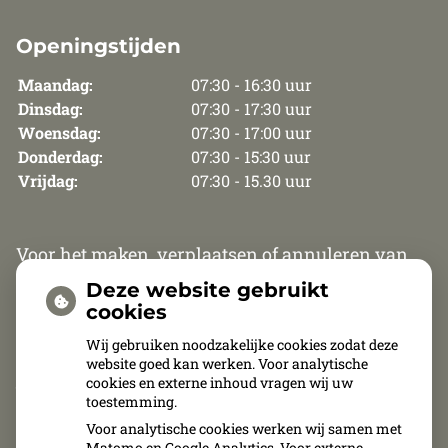
Openingstijden
Maandag:
07:30 - 16:30 uur
Dinsdag:
07:30 - 17:30 uur
Woensdag:
07:30 - 17:00 uur
Donderdag:
07:30 - 15:30 uur
Vrijdag:
07:30 - 15.30 uur
Voor het maken, verplaatsen of annuleren van
een afspraak zijn wij van maandag t/m
Deze website gebruikt
donderdag telefonisch bereikbaar van 8.30 uur
cookies
tot 12.00 uur en van 13.30 tot 15.30 uur. Op vrijdag
Wij gebruiken noodzakelijke cookies zodat deze
website goed kan werken. Voor analytische
zijn wij van 8.30 uur tot 11.00 uur telefonisch
cookies en externe inhoud vragen wij uw
bereikbaar.
toestemming.
Voor analytische cookies werken wij samen met
Afspraken kunnen uitsluitend telefonisch
Matomo en Google Analytics. Voor externe