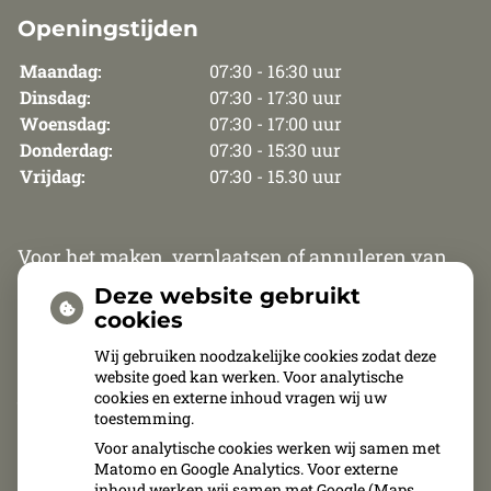
Openingstijden
Maandag:
07:30 - 16:30 uur
Dinsdag:
07:30 - 17:30 uur
Woensdag:
07:30 - 17:00 uur
Donderdag:
07:30 - 15:30 uur
Vrijdag:
07:30 - 15.30 uur
Voor het maken, verplaatsen of annuleren van
een afspraak zijn wij van maandag t/m
Deze website gebruikt
donderdag telefonisch bereikbaar van 8.30 uur
cookies
tot 12.00 uur en van 13.30 tot 15.30 uur. Op vrijdag
Wij gebruiken noodzakelijke cookies zodat deze
website goed kan werken. Voor analytische
zijn wij van 8.30 uur tot 11.00 uur telefonisch
cookies en externe inhoud vragen wij uw
bereikbaar.
toestemming.
Voor analytische cookies werken wij samen met
Afspraken kunnen uitsluitend telefonisch
Matomo en Google Analytics. Voor externe
inhoud werken wij samen met Google (Maps,