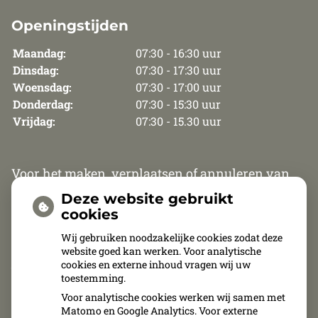
Openingstijden
Maandag:
07:30 - 16:30 uur
Dinsdag:
07:30 - 17:30 uur
Woensdag:
07:30 - 17:00 uur
Donderdag:
07:30 - 15:30 uur
Vrijdag:
07:30 - 15.30 uur
Voor het maken, verplaatsen of annuleren van
een afspraak zijn wij van maandag t/m
Deze website gebruikt
donderdag telefonisch bereikbaar van 8.30 uur
cookies
tot 12.00 uur en van 13.30 tot 15.30 uur. Op vrijdag
Wij gebruiken noodzakelijke cookies zodat deze
website goed kan werken. Voor analytische
zijn wij van 8.30 uur tot 11.00 uur telefonisch
cookies en externe inhoud vragen wij uw
bereikbaar.
toestemming.
Voor analytische cookies werken wij samen met
Afspraken kunnen uitsluitend telefonisch
Matomo en Google Analytics. Voor externe